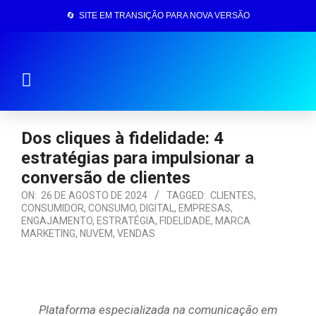
🔄 SITE EM TRANSIÇÃO PARA NOVA VERSÃO
Página Inicial
Dos cliques à fidelidade: 4
estratégias para impulsionar a
conversão de clientes
ON:
26 DE AGOSTO DE 2024
TAGGED:
CLIENTES
,
CONSUMIDOR
,
CONSUMO
,
DIGITAL
,
EMPRESAS
,
ENGAJAMENTO
,
ESTRATÉGIA
,
FIDELIDADE
,
MARCA
MARKETING
,
NUVEM
,
VENDAS
Plataforma especializada na comunicação em