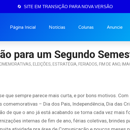
🔄 SITE EM TRANSIÇÃO PARA NOVA VERSÃO
Página Inicial
Notícias
Colunas
Anuncie
ção para um Segundo Semes
COMEMORATIVAS
,
ELEIÇÕES
,
ESTRATÉGIA
,
FERIADOS
,
FIM DE ANO
,
IMA
e que sempre parece mais curta, e por bons motivos. Com 
s comemorativas – Dia dos Pais, Independência, Dia das Cr
o de que o ano já está acabando se torna cada vez mais fo
zações internas de fim de ano, férias coletivas, brindes pa
É muita atividade pra área de Comunicação e poucos meses p