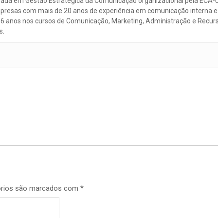
duada em Gestão Estratégica da Comunicação organizacional pela ECA-U
empresas com mais de 20 anos de experiência em comunicação interna e
 16 anos nos cursos de Comunicação, Marketing, Administração e Recur
s.
p
órios são marcados com
*