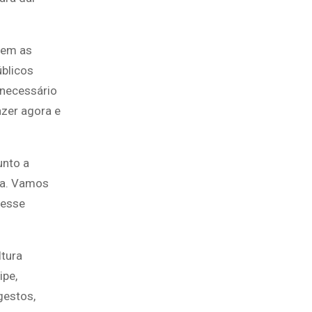
rem as
úblicos
 necessário
azer agora e
unto a
ida. Vamos
 esse
ltura
ipe,
gestos,