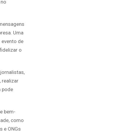
 no
r mensagens
mpresa. Uma
m evento de
idelizar o
ornalistas,
realizar
a pode
 e bem-
dade, como
as e ONGs