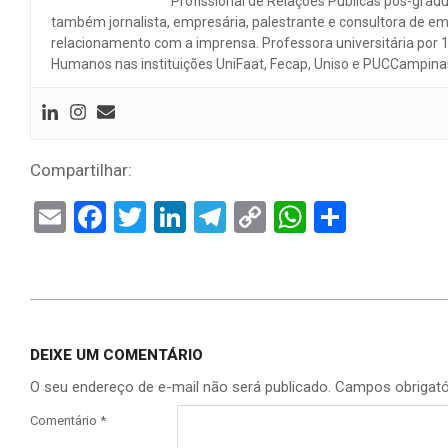
Profissional de Relações Públicas pós-gra
também jornalista, empresária, palestrante e consultora de 
relacionamento com a imprensa. Professora universitária por
Humanos nas instituições UniFaat, Fecap, Uniso e PUCCampina
Compartilhar:
Email
Facebook
Twitter
LinkedIn
Telegram
Copy
WhatsAp
Share
Link
DEIXE UM COMENTÁRIO
O seu endereço de e-mail não será publicado.
Campos obrigat
Comentário
*