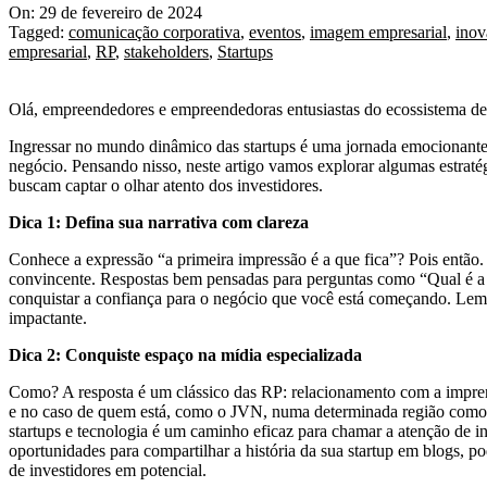
On:
29 de fevereiro de 2024
Tagged:
comunicação corporativa
,
eventos
,
imagem empresarial
,
inov
empresarial
,
RP
,
stakeholders
,
Startups
Olá, empreendedores e empreendedoras entusiastas do ecossistema de 
Ingressar no mundo dinâmico das startups é uma jornada emocionante,
negócio. Pensando nisso, neste artigo vamos explorar algumas estratég
buscam captar o olhar atento dos investidores.
Dica 1: Defina sua narrativa com clareza
Conhece a expressão “a primeira impressão é a que fica”? Pois então. Aq
convincente. Respostas bem pensadas para perguntas como “Qual é a h
conquistar a confiança para o negócio que você está começando. Lembr
impactante.
Dica 2: Conquiste espaço na mídia especializada
Como? A resposta é um clássico das RP: relacionamento com a impren
e no caso de quem está, como o JVN, numa determinada região como o i
startups e tecnologia é um caminho eficaz para chamar a atenção de i
oportunidades para compartilhar a história da sua startup em blogs, po
de investidores em potencial.