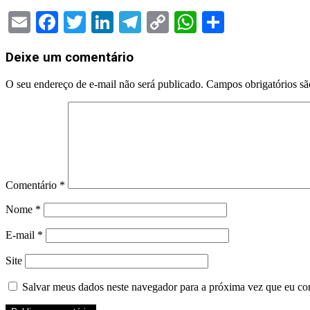
Email
Facebook
Twitter
LinkedIn
Telegram
Copy
WhatsApp
Share
Link
2024-
Deixe um comentário
02-
29
O seu endereço de e-mail não será publicado.
Campos obrigatórios s
Comentário
*
Nome
*
E-mail
*
Site
Salvar meus dados neste navegador para a próxima vez que eu co