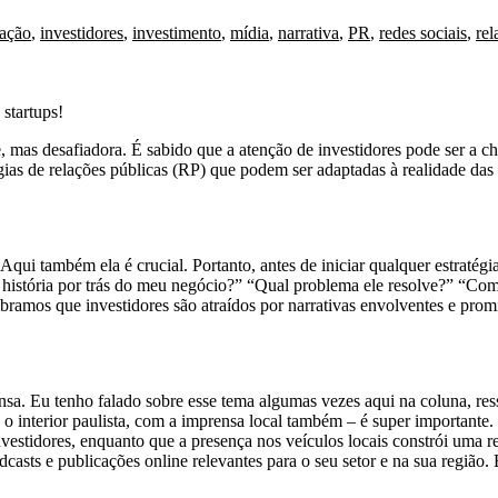
ação
,
investidores
,
investimento
,
mídia
,
narrativa
,
PR
,
redes sociais
,
re
startups!
 mas desafiadora. É sabido que a atenção de investidores pode ser a c
ias de relações públicas (RP) que podem ser adaptadas à realidade das s
ui também ela é crucial. Portanto, antes de iniciar qualquer estratégia 
istória por trás do meu negócio?” “Qual problema ele resolve?” “Como
amos que investidores são atraídos por narrativas envolventes e promis
sa. Eu tenho falado sobre esse tema algumas vezes aqui na coluna, re
nterior paulista, com a imprensa local também – é super importante. N
nvestidores, enquanto que a presença nos veículos locais constrói uma r
dcasts e publicações online relevantes para o seu setor e na sua região