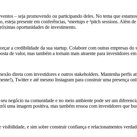
 eventos – seja promovendo ou participando deles. No tema que estamos 
ão, esteja presente em conferências, ¹meetups e ²pitch sessions. Além de
próximas oportunidades de investimento.
eforçar a credibilidade da sua startup. Colabore com outras empresas d
osta de valor, mas também a tornam mais atraente para investidores em 
nexão direta com investidores e outros stakeholders. Mantenha perfis ati
mente!), Twitter e até mesmo Instagram para construir uma presença onl
eu negócio na comunidade e no meio ambiente pode ser um diferencial 
strói uma imagem positiva, mas também ressoa com investidores que busc
e visibilidade, e sim sobre construir confiança e relacionamentos verd