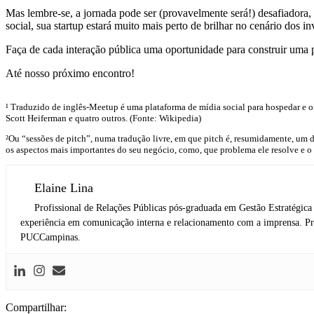
Mas lembre-se, a jornada pode ser (provavelmente será!) desafiadora, 
social, sua startup estará muito mais perto de brilhar no cenário dos i
Faça de cada interação pública uma oportunidade para construir uma p
Até nosso próximo encontro!
¹ Traduzido de inglês-Meetup é uma plataforma de mídia social para hospedar e or
Scott Heiferman e quatro outros. (Fonte: Wikipedia)
²Ou “sessões de pitch”, numa tradução livre, em que pitch é, resumidamente, um di
os aspectos mais importantes do seu negócio, como, que problema ele resolve e o 
Elaine Lina
Profissional de Relações Públicas pós-graduada em Gestão Estratégic
experiência em comunicação interna e relacionamento com a imprensa. Pro
PUCCampinas.
Compartilhar: