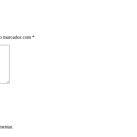
ão marcados com
*
mentar.