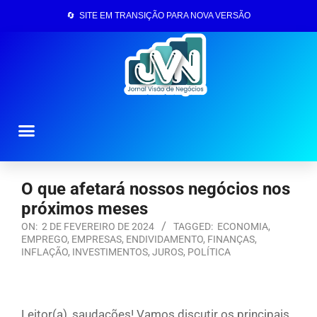
🔄 SITE EM TRANSIÇÃO PARA NOVA VERSÃO
Página Inicial
O que afetará nossos negócios nos
próximos meses
ON:
2 DE FEVEREIRO DE 2024
TAGGED:
ECONOMIA
,
EMPREGO
,
EMPRESAS
,
ENDIVIDAMENTO
,
FINANÇAS
,
INFLAÇÃO
,
INVESTIMENTOS
,
JUROS
,
POLÍTICA
Leitor(a), saudações! Vamos discutir os principais