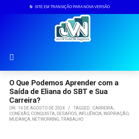
🔄 SITE EM TRANSIÇÃO PARA NOVA VERSÃO
Página Inicial
O Que Podemos Aprender com a
Saída de Eliana do SBT e Sua
Carreira?
ON:
14 DE AGOSTO DE 2024
TAGGED:
CARREIRA
,
CONEXÃO
,
CONQUISTA
,
DESAFIOS
,
INFLUÊNCIA
,
INSPIRAÇÃO
,
MUDANÇA
,
NETWORKING
,
TRABALHO