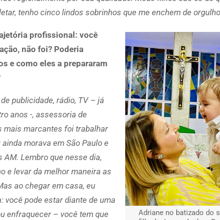
etar, tenho cinco lindos sobrinhos que me enchem de orgulho
etória profissional: você
ção, não foi? Poderia
os e como eles a prepararam
?
de publicidade, rádio, TV – já
tro anos -, assessoria de
s mais marcantes foi trabalhar
u ainda morava em São Paulo e
es AM. Lembro que nesse dia,
ho e levar da melhor maneira as
 Mas ao chegar em casa, eu
da: você pode estar diante de uma
Adriane no batizado do 
ou enfraquecer – você tem que