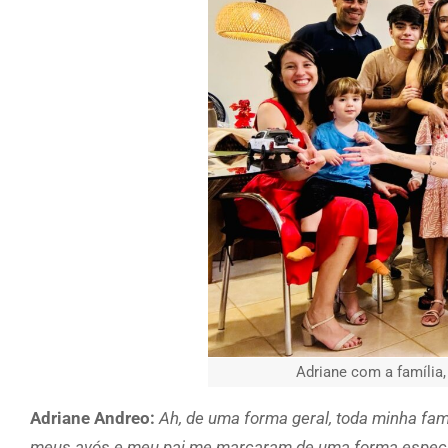
Adriane com a família,
Adriane Andreo:
Ah, de uma forma geral, toda minha fa
meus avós e meu pai me marcaram de uma forma especi