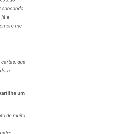
escansando.
 lá e
 sempre me
 cartas, que
dora.
partilhe um
to de muito
uatro