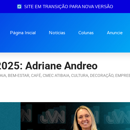
SITE EM TRANSIÇÃO PARA NOVA VERSÃO
Página Inicial
Notícias
Colunas
Anuncie
2025: Adriane Andreo
AIA
,
BEM-ESTAR
,
CAFÉ
,
CMEC ATIBAIA
,
CULTURA
,
DECORAÇÃO
,
EMPREE