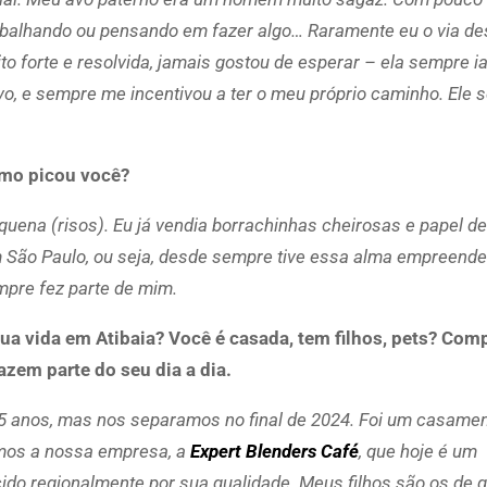
rabalhando ou pensando em fazer algo… Raramente eu o via d
 forte e resolvida, jamais gostou de esperar – ela sempre ia
ivo, e sempre me incentivou a ter o meu próprio caminho. Ele
smo picou você?
ena (risos). Eu já vendia borrachinhas cheirosas e papel de
em São Paulo, ou seja, desde sempre tive essa alma empreende
mpre fez parte de mim.
ua vida em Atibaia? Você é casada, tem filhos, pets? Com
azem parte do seu dia a dia.
15 anos, mas nos separamos no final de 2024. Foi um casamen
ímos a nossa empresa, a
Expert Blenders Café
, que hoje é um
o regionalmente por sua qualidade. Meus filhos são os de q