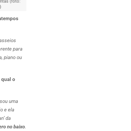
ntas (foto:
)
satempos
passeios
erente para
, piano ou
 qual o
e sou uma
o e ela
n’ da
ero no baixo
.