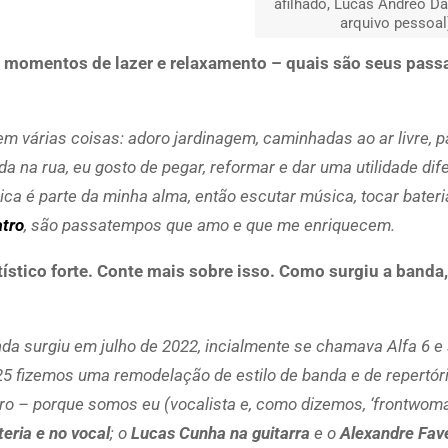
afilhado, Lucas Andreo Da
arquivo pessoal
om momentos de lazer e relaxamento – quais são seus pas
 várias coisas: adoro jardinagem, caminhadas ao ar livre, 
ada na rua, eu gosto de pegar, reformar e dar uma utilidade dif
 é parte da minha alma, então escutar música, tocar bateria
atro
, são passatempos que amo e que me enriquecem.
tico forte. Conte mais sobre isso. Como surgiu a banda,
nda surgiu em julho de 2022, incialmente se chamava Alfa 6 
 fizemos uma remodelação de estilo de banda e de repertóri
ro – porque somos eu (vocalista e, como dizemos, ‘frontwoma
eria e no vocal
; o
Lucas Cunha na guitarra
e o
Alexandre Fav