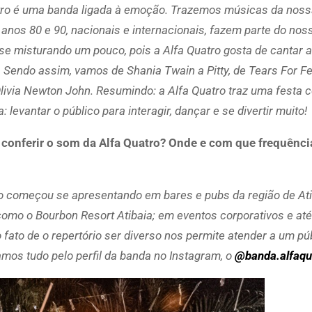
atro é uma banda ligada à emoção. Trazemos músicas da nos
 anos 80 e 90, nacionais e internacionais, fazem parte do nos
 se misturando um pouco, pois a Alfa Quatro gosta de cantar a
Sendo assim, vamos de Shania Twain a Pitty, de Tears For Fe
livia Newton John. Resumindo: a Alfa Quatro traz uma festa
a: levantar o público para interagir, dançar e se divertir muito!
conferir o som da Alfa Quatro? Onde e com que frequênci
o começou se apresentando em bares e pubs da região de Ati
omo o Bourbon Resort Atibaia; em eventos corporativos e a
 fato de o repertório ser diverso nos permite atender a um pú
amos tudo pelo perfil da banda no Instagram, o
@banda.alfaqu