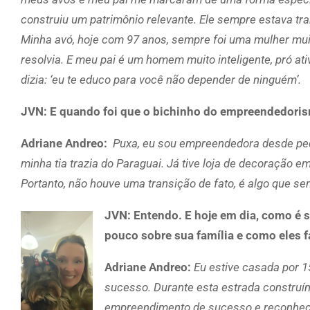
construiu um patrimônio relevante. Ele sempre estava t
Minha avó, hoje com 97 anos, sempre foi uma mulher muito
resolvia. E meu pai é um homem muito inteligente, pró at
dizia: ‘eu te educo para você não depender de ninguém’.
JVN: E quando foi que o bichinho do empreendedori
Adriane Andreo:
Puxa, eu sou empreendedora desde pequ
minha tia trazia do Paraguai. Já tive loja de decoração 
Portanto, não houve uma transição de fato, é algo que se
JVN: Entendo. E hoje em dia, como é s
pouco sobre sua família e como eles f
Adriane Andreo:
Eu estive casada por 
sucesso. Durante esta estrada constru
empreendimento de sucesso e reconhecid