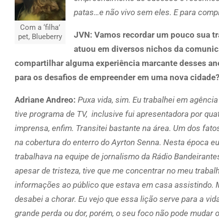
patas…e não vivo sem eles. E para compl
Com a ‘filha’
JVN: Vamos recordar um pouco sua traj
pet, Blueberry
atuou em diversos nichos da comunica
compartilhar alguma experiência marcante desses an
para os desafios de empreender em uma nova cidade
Adriane Andreo:
Puxa vida, sim. Eu trabalhei em agência 
tive programa de TV, inclusive fui apresentadora por qua
imprensa, enfim. Transitei bastante na área. Um dos fato
na cobertura do enterro do Ayrton Senna. Nesta época e
trabalhava na equipe de jornalismo da Rádio Bandeirant
apesar de tristeza, tive que me concentrar no meu trabal
informações ao público que estava em casa assistindo.
desabei a chorar. Eu vejo que essa lição serve para a vi
grande perda ou dor, porém, o seu foco não pode mudar 