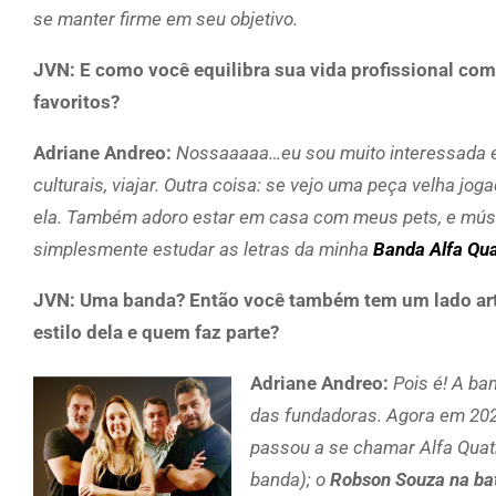
se manter firme em seu objetivo.
JVN: E como você equilibra sua vida profissional c
favoritos?
Adriane Andreo:
Nossaaaaa…eu sou muito interessada em
culturais, viajar. Outra coisa: se vejo uma peça velha jog
ela. Também adoro estar em casa com meus pets, e música
simplesmente estudar as letras da minha
Banda Alfa Qu
JVN: Uma banda? Então você também tem um lado artís
estilo dela e quem faz parte?
Adriane Andreo:
Pois é! A ba
das fundadoras. Agora em 2025
passou a se chamar Alfa Quat
banda); o
Robson Souza na bat