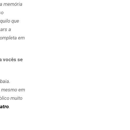
sa memória
so
quilo que
ars a
 completa em
a vocês se
baia.
té mesmo em
blico muito
atro
.