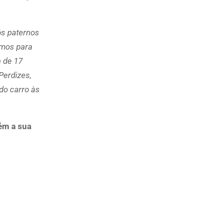
ós paternos
amos para
 de 17
Perdizes,
 do carro às
bém a sua