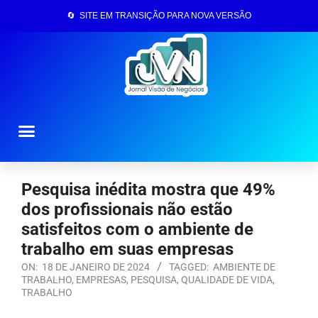
🔄 SITE EM TRANSIÇÃO PARA NOVA VERSÃO
Página Inicial
Pesquisa inédita mostra que 49%
dos profissionais não estão
satisfeitos com o ambiente de
trabalho em suas empresas
ON:
18 DE JANEIRO DE 2024
TAGGED:
AMBIENTE DE
TRABALHO
,
EMPRESAS
,
PESQUISA
,
QUALIDADE DE VIDA
,
TRABALHO