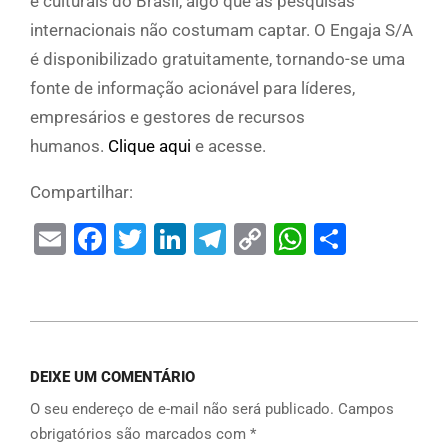
e culturais do Brasil, algo que as pesquisas
internacionais não costumam captar. O Engaja S/A
é disponibilizado gratuitamente, tornando-se uma
fonte de informação acionável para líderes,
empresários e gestores de recursos
humanos.
Clique aqui
e acesse.
Compartilhar:
Email
Facebook
Twitter
LinkedIn
Telegram
Copy
WhatsAp
Share
Link
DEIXE UM COMENTÁRIO
O seu endereço de e-mail não será publicado.
Campos
obrigatórios são marcados com
*