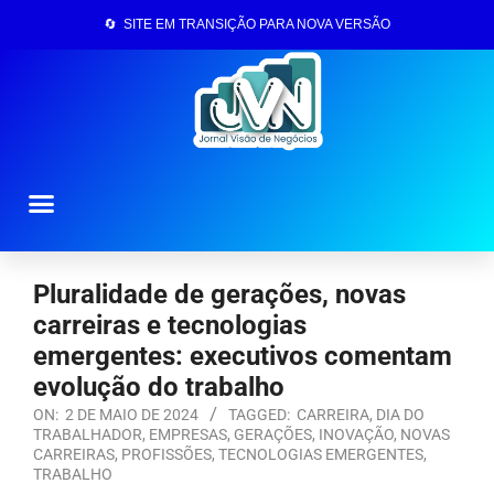
🔄 SITE EM TRANSIÇÃO PARA NOVA VERSÃO
Página Inicial
Pluralidade de gerações, novas
carreiras e tecnologias
emergentes: executivos comentam
evolução do trabalho
ON:
2 DE MAIO DE 2024
TAGGED:
CARREIRA
,
DIA DO
TRABALHADOR
,
EMPRESAS
,
GERAÇÕES
,
INOVAÇÃO
,
NOVAS
CARREIRAS
,
PROFISSÕES
,
TECNOLOGIAS EMERGENTES
,
TRABALHO