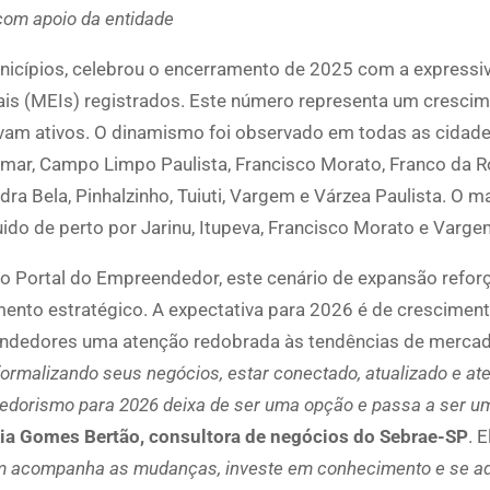
com apoio da entidade
unicípios, celebrou o encerramento de 2025 com a expressi
is (MEIs) registrados. Este número representa um cresci
vam ativos. O dinamismo foi observado em todas as cidade
jamar, Campo Limpo Paulista, Francisco Morato, Franco da R
edra Bela, Pinhalzinho, Tuiuti, Vargem e Várzea Paulista. O m
do de perto por Jarinu, Itupeva, Francisco Morato e Varge
 Portal do Empreendedor, este cenário de expansão reforç
ento estratégico. A expectativa para 2026 é de cresciment
ndedores uma atenção redobrada às tendências de mercad
ormalizando seus negócios, estar conectado, atualizado e at
dorismo para 2026 deixa de ser uma opção e passa a ser um
tia Gomes Bertão, consultora de negócios do Sebrae-SP
. E
 acompanha as mudanças, investe em conhecimento e se a