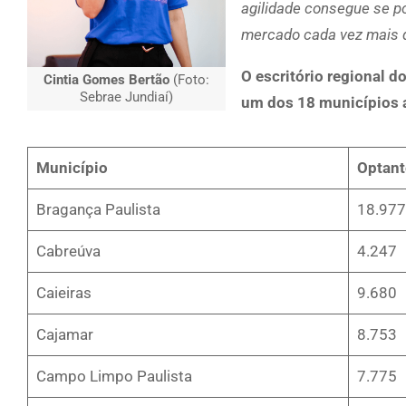
agilidade consegue se p
mercado cada vez mais d
O escritório regional 
Cintia Gomes Bertão
(Foto:
Sebrae Jundiaí)
um dos 18 municípios 
Município
Optant
Bragança Paulista
18.977
Cabreúva
4.247
Caieiras
9.680
Cajamar
8.753
Campo Limpo Paulista
7.775