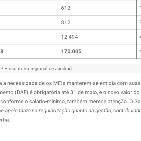
612
812
12.494
68
170.005
P – escritório regional de Jundiaí)
era a necessidade de os MEIs manterem-se em dia com suas
amento (DAF) é obrigatória até 31 de maio, e o novo valor 
o conforme o salário-mínimo, também merece atenção. O S
e apoio tanto na regularização quanto na gestão, contribuind
ntia
.