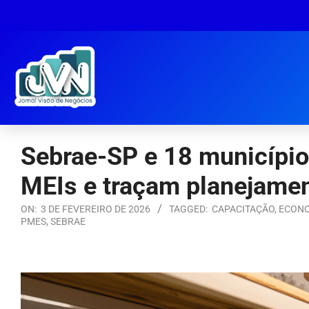
Sebrae-SP e 18 município
MEIs e traçam planejame
ON:
3 DE FEVEREIRO DE 2026
TAGGED:
CAPACITAÇÃO
,
ECON
PMES
,
SEBRAE