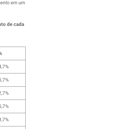
imento em um
nto de cada
%
4,7%
5,7%
2,7%
5,7%
3,7%