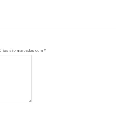
p
órios são marcados com
*