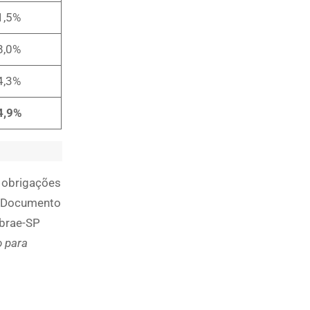
1,5%
8,0%
4,3%
4,9%
 obrigações
do Documento
ebrae-SP
o para