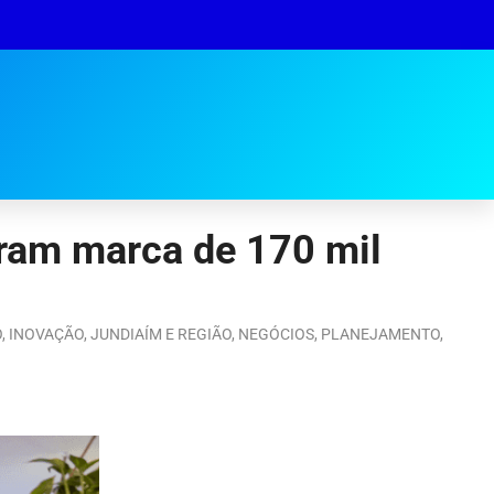
bram marca de 170 mil
O
,
INOVAÇÃO
,
JUNDIAÍM E REGIÃO
,
NEGÓCIOS
,
PLANEJAMENTO
,