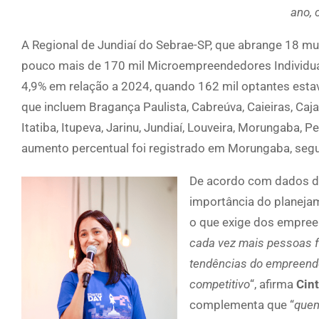
ano, 
A Regional de Jundiaí do Sebrae-SP, que abrange 18 m
pouco mais de 170 mil Microempreendedores Individua
4,9% em relação a 2024, quando 162 mil optantes esta
que incluem Bragança Paulista, Cabreúva, Caieiras, Ca
Itatiba, Itupeva, Jarinu, Jundiaí, Louveira, Morungaba, P
aumento percentual foi registrado em Morungaba, segui
De acordo com dados do
importância do planejam
o que exige dos empree
cada vez mais pessoas f
tendências do empreende
competitivo
“, afirma
Cin
complementa que “
quem