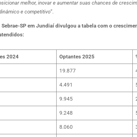
osicionar melhor, inovar e aumentar suas chances de cresc
inâmico e competitivo
”.
do Sebrae-SP em Jundiaí divulgou a tabela com o crescime
atendidos:
es 2024
Optantes 2025
19.877
4.491
9.945
9.248
8.060