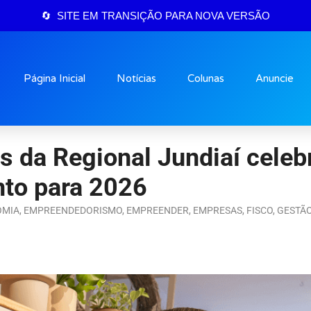
🔄 SITE EM TRANSIÇÃO PARA NOVA VERSÃO
Página Inicial
Notícias
Colunas
Anuncie
s da Regional Jundiaí cele
nto para 2026
OMIA
,
EMPREENDEDORISMO
,
EMPREENDER
,
EMPRESAS
,
FISCO
,
GESTÃ