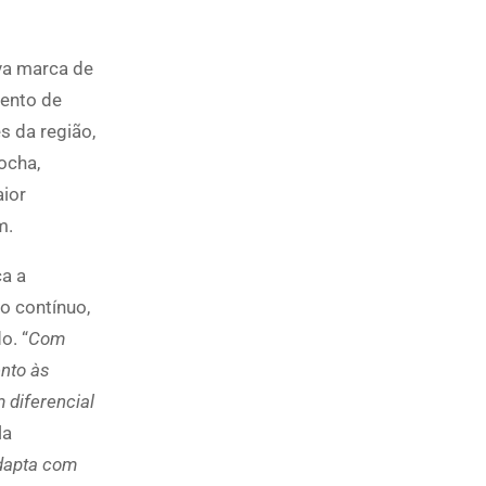
va marca de
mento de
s da região,
ocha,
aior
m.
a a
o contínuo,
o. “
Com
ento às
 diferencial
la
dapta com