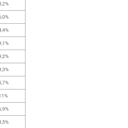
8,2%
6,0%
4,4%
9,1%
9,2%
3,3%
5,7%
11%
6,9%
3,5%