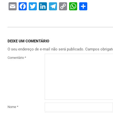
Email
Facebook
Twitter
LinkedIn
Telegram
Copy
WhatsAp
Share
Link
DEIXE UM COMENTÁRIO
O seu endereço de e-mail não será publicado.
Campos obrigat
Comentário
*
Nome
*