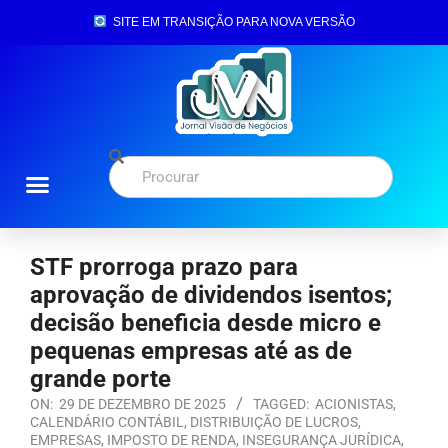
SITE EM TRANSIÇÃO PARA NOVA VERSÃO
STF prorroga prazo para
aprovação de dividendos isentos;
decisão beneficia desde micro e
pequenas empresas até as de
grande porte
ON:
29 DE DEZEMBRO DE 2025
TAGGED:
ACIONISTAS
,
CALENDÁRIO CONTÁBIL
,
DISTRIBUIÇÃO DE LUCROS
,
EMPRESAS
,
IMPOSTO DE RENDA
,
INSEGURANÇA JURÍDICA
,