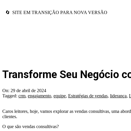
🔄 SITE EM TRANSIÇÃO PARA NOVA VERSÃO
Transforme Seu Negócio c
On:
29 de abril de 2024
Tagged:
crm
,
engajamento
,
equipe
,
Estratégias de vendas
,
liderança
,
L
Caros leitores, hoje, vamos explorar as vendas consultivas, uma abo
clientes.
O que são vendas consultivas?