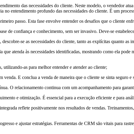
endimento das necessidades do cliente. Neste modelo, o vendedor atu
a no entendimento profundo das necessidades do cliente. É um process
rimeiro passo. Esta fase envolve entender os desafios que o cliente enfr
base de confiança e conhecimento, sem ser invasivo. Deve-se estabelec
 descobre-se as necessidades do cliente, tanto as explícitas quanto as im
a que atenda às necessidades identificadas, mostrando como ela pode m
s, utilizando-as para melhor entender e atender ao cliente;
 venda. E conclua a venda de maneira que o cliente se sinta seguro e sa
tínua. O relacionamento continua com um acompanhamento para garantir 
mento e otimização. É essencial para a execução eficiente e para anál
ntegrada reflete positivamente nos resultados de vendas. Treinamentos
rogresso e ajustar estratégias. Ferramentas de CRM são vitais para rast