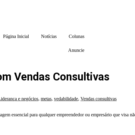
Página Inicial
Notícias
Colunas
Anuncie
om Vendas Consultivas
iderança e negócios
,
metas
,
vedabilidade
,
Vendas consultivas
rdagem essencial para qualquer empreendedor ou empresário que visa não