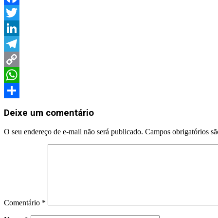
Facebook
Twitter
LinkedIn
Telegram
Copy
Link
WhatsApp
Share
Deixe um comentário
O seu endereço de e-mail não será publicado.
Campos obrigatórios s
Comentário
*