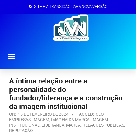
🔄 SITE EM TRANSIÇÃO PARA NOVA VERSÃO
Página Inicial
A íntima relação entre a
personalidade do
fundador/liderança e a construção
da imagem institucional
ON:
15 DE FEVEREIRO DE 2024
TAGGED:
CEO
,
EMPRESAS
,
IMAGEM
,
IMAGEM DA MARCA
,
IMAGEM
INSTITUCIONAL
,
LIDERANÇA
,
MARCA
,
RELAÇÕES PÚBLICAS
,
REPUTAÇÃO