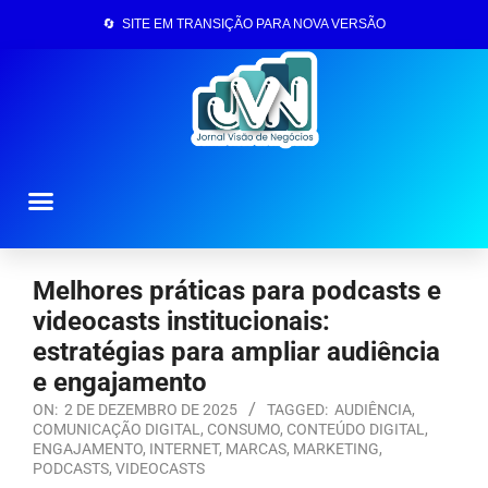
🔄 SITE EM TRANSIÇÃO PARA NOVA VERSÃO
Página Inicial
Melhores práticas para podcasts e
videocasts institucionais:
estratégias para ampliar audiência
e engajamento
ON:
2 DE DEZEMBRO DE 2025
TAGGED:
AUDIÊNCIA
,
COMUNICAÇÃO DIGITAL
,
CONSUMO
,
CONTEÚDO DIGITAL
,
ENGAJAMENTO
,
INTERNET
,
MARCAS
,
MARKETING
,
PODCASTS
,
VIDEOCASTS