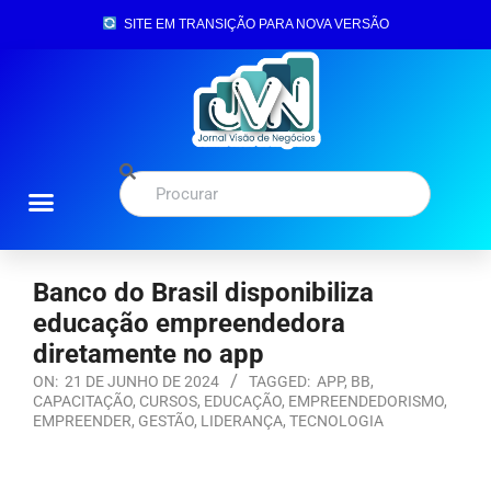
SITE EM TRANSIÇÃO PARA NOVA VERSÃO
Banco do Brasil disponibiliza
educação empreendedora
diretamente no app
ON:
21 DE JUNHO DE 2024
TAGGED:
APP
,
BB
,
CAPACITAÇÃO
,
CURSOS
,
EDUCAÇÃO
,
EMPREENDEDORISMO
,
EMPREENDER
,
GESTÃO
,
LIDERANÇA
,
TECNOLOGIA