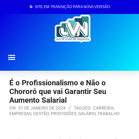
🔄 SITE EM TRANSIÇÃO PARA NOVA VERSÃO
Página Inicial
É o Profissionalismo e Não o
Chororô que vai Garantir Seu
Aumento Salarial
ON:
31 DE JANEIRO DE 2024
TAGGED:
CARREIRA
,
EMPRESAS
,
GESTÃO
,
PROFISSÕES
,
SALÁRIO
,
TRABALHO