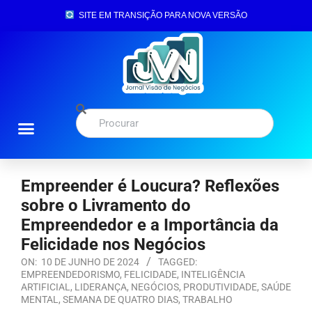
SITE EM TRANSIÇÃO PARA NOVA VERSÃO
Empreender é Loucura? Reflexões
sobre o Livramento do
Empreendedor e a Importância da
Felicidade nos Negócios
ON:
10 DE JUNHO DE 2024
TAGGED:
EMPREENDEDORISMO
,
FELICIDADE
,
INTELIGÊNCIA
ARTIFICIAL
,
LIDERANÇA
,
NEGÓCIOS
,
PRODUTIVIDADE
,
SAÚDE
MENTAL
,
SEMANA DE QUATRO DIAS
,
TRABALHO