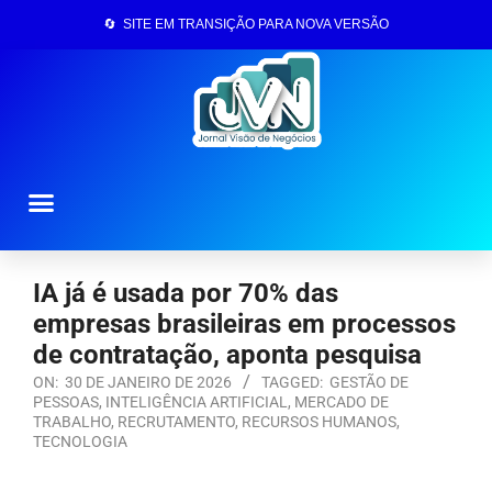
🔄 SITE EM TRANSIÇÃO PARA NOVA VERSÃO
Página Inicial
IA já é usada por 70% das
empresas brasileiras em processos
de contratação, aponta pesquisa
ON:
30 DE JANEIRO DE 2026
TAGGED:
GESTÃO DE
PESSOAS
,
INTELIGÊNCIA ARTIFICIAL
,
MERCADO DE
TRABALHO
,
RECRUTAMENTO
,
RECURSOS HUMANOS
,
TECNOLOGIA