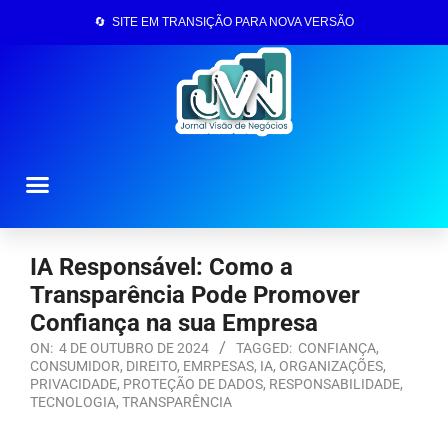
🔄 SITE EM TRANSIÇÃO PARA NOVA VERSÃO
Página Inicial
IA Responsável: Como a
Transparência Pode Promover
Confiança na sua Empresa
ON:
4 DE OUTUBRO DE 2024
TAGGED:
CONFIANÇA
,
CONSUMIDOR
,
DIREITO
,
EMRPESAS
,
IA
,
ORGANIZAÇÕES
,
PRIVACIDADE
,
PROTEÇÃO DE DADOS
,
RESPONSABILIDADE
,
TECNOLOGIA
,
TRANSPARÊNCIA