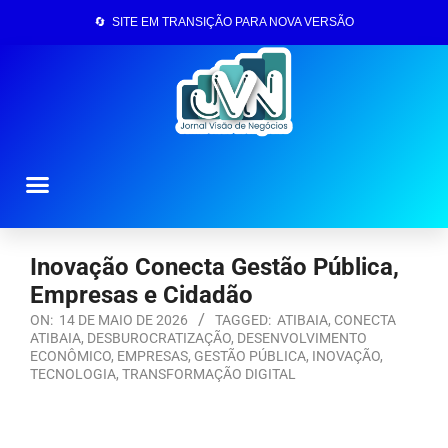
🔄 SITE EM TRANSIÇÃO PARA NOVA VERSÃO
Página Inicial
Inovação Conecta Gestão Pública,
Empresas e Cidadão
ON:
14 DE MAIO DE 2026
TAGGED:
ATIBAIA
,
CONECTA
ATIBAIA
,
DESBUROCRATIZAÇÃO
,
DESENVOLVIMENTO
ECONÔMICO
,
EMPRESAS
,
GESTÃO PÚBLICA
,
INOVAÇÃO
,
TECNOLOGIA
,
TRANSFORMAÇÃO DIGITAL