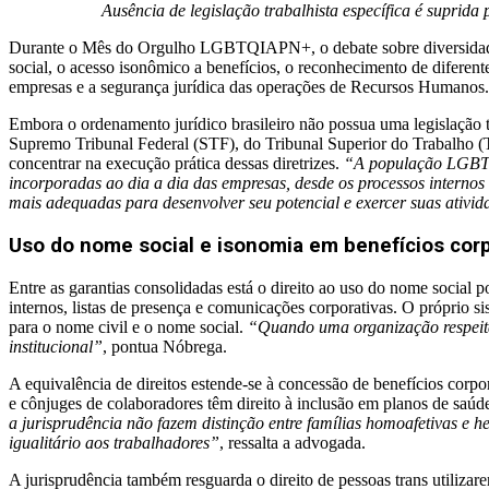
Ausência de legislação trabalhista específica é suprida
Durante o Mês do Orgulho LGBTQIAPN+, o debate sobre diversidade n
social, o acesso isonômico a benefícios, o reconhecimento de diferen
empresas e a segurança jurídica das operações de Recursos Humanos.
Embora o ordenamento jurídico brasileiro não possua uma legislação
Supremo Tribunal Federal (STF), do Tribunal Superior do Trabalho (TS
concentrar na execução prática dessas diretrizes.
“A população LGBTQI
incorporadas ao dia a dia das empresas, desde os processos internos 
mais adequadas para desenvolver seu potencial e exercer suas ativi
Uso do nome social e isonomia em benefícios corp
Entre as garantias consolidadas está o direito ao uso do nome social po
internos, listas de presença e comunicações corporativas. O próprio si
para o nome civil e o nome social.
“Quando uma organização respeita 
institucional”
, pontua Nóbrega.
A equivalência de direitos estende-se à concessão de benefícios corpo
e cônjuges de colaboradores têm direito à inclusão em planos de saúde
a jurisprudência não fazem distinção entre famílias homoafetivas e het
igualitário aos trabalhadores”
, ressalta a advogada.
A jurisprudência também resguarda o direito de pessoas trans utilizare