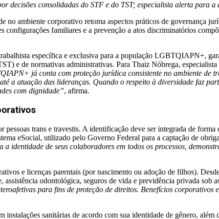
 por decisões consolidadas do STF e do TST; especialista alerta para a 
o ambiente corporativo retoma aspectos práticos de governança juríd
tes configurações familiares e a prevenção a atos discriminatórios com
 trabalhista específica e exclusiva para a população LGBTQIAPN+, gar
T) e de normativas administrativas. Para Thaiz Nóbrega, especialista 
APN+ já conta com proteção jurídica consistente no ambiente de trab
até a atuação das lideranças. Quando o respeito à diversidade faz part
dades com dignidade”
, afirma.
orativos
r pessoas trans e travestis. A identificação deve ser integrada de forma
stema eSocial, utilizado pelo Governo Federal para a captação de obrigaç
a identidade de seus colaboradores em todos os processos, demonstra 
rativos e licenças parentais (por nascimento ou adoção de filhos). Des
, assistência odontológica, seguros de vida e previdência privada sob 
eroafetivas para fins de proteção de direitos. Benefícios corporativos e
m instalações sanitárias de acordo com sua identidade de gênero, além d