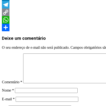
LinkedIn
Telegram
Copy
Link
WhatsApp
Share
Deixe um comentário
O seu endereço de e-mail não será publicado.
Campos obrigatórios s
Comentário
*
Nome
*
E-mail
*