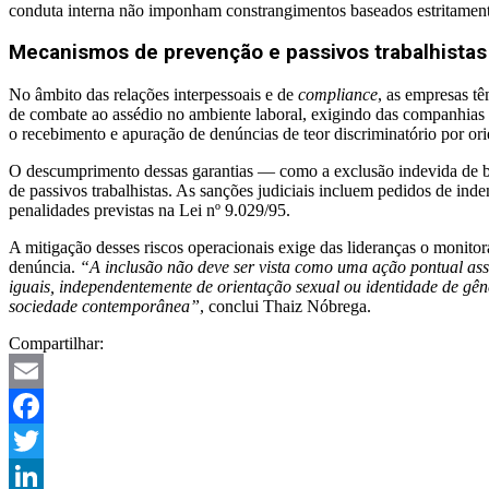
conduta interna não imponham constrangimentos baseados estritament
Mecanismos de prevenção e passivos trabalhistas
No âmbito das relações interpessoais e de
compliance
, as empresas tê
de combate ao assédio no ambiente laboral, exigindo das companhias a
o recebimento e apuração de denúncias de teor discriminatório por or
O descumprimento dessas garantias — como a exclusão indevida de bene
de passivos trabalhistas. As sanções judiciais incluem pedidos de inde
penalidades previstas na Lei nº 9.029/95.
A mitigação desses riscos operacionais exige das lideranças o monit
denúncia.
“A inclusão não deve ser vista como uma ação pontual as
iguais, independentemente de orientação sexual ou identidade de gên
sociedade contemporânea”
, conclui Thaiz Nóbrega.
Compartilhar:
Email
Facebook
Twitter