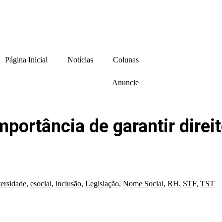
Página Inicial
Notícias
Colunas
Anuncie
mportância de garantir dir
versidade
,
esocial
,
inclusão
,
Legislação
,
Nome Social
,
RH
,
STF
,
TST