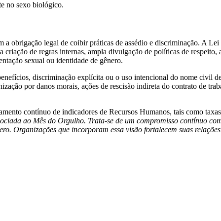
e no sexo biológico.
m a obrigação legal de coibir práticas de assédio e discriminação. A L
 criação de regras internas, ampla divulgação de políticas de respeito
ientação sexual ou identidade de gênero.
fícios, discriminação explícita ou o uso intencional do nome civil de
nização por danos morais, ações de rescisão indireta do contrato de trab
oramento contínuo de indicadores de Recursos Humanos, tais como taxas
sociada ao Mês do Orgulho. Trata-se de um compromisso contínuo com
ero. Organizações que incorporam essa visão fortalecem suas relações