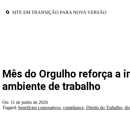
🔄 SITE EM TRANSIÇÃO PARA NOVA VERSÃO
Mês do Orgulho reforça a i
ambiente de trabalho
On:
11 de junho de 2026
Tagged:
benefícios corporativos
,
compliance
,
Direito do Trabalho
,
di