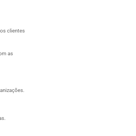
os clientes
com as
ganizações.
as.