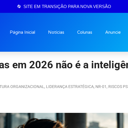
🔄 SITE EM TRANSIÇÃO PARA NOVA VERSÃO
Página Inicial
Notícias
Colunas
Anuncie
 em 2026 não é a inteligênci
TURA ORGANIZACIONAL
,
LIDERANÇA ESTRATÉGICA
,
NR-01
,
RISCOS PS