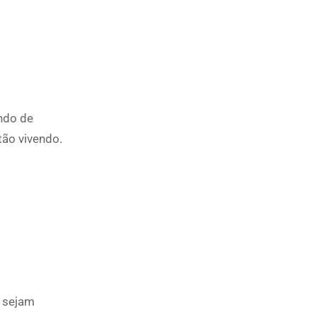
ndo de
tão vivendo.
s sejam