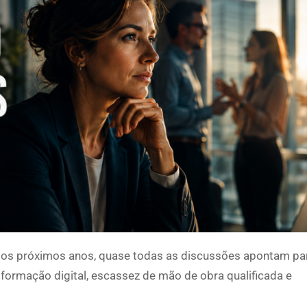
 os próximos anos, quase todas as discussões apontam pa
sformação digital, escassez de mão de obra qualificada e