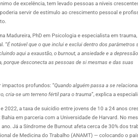
nimo de excelência, tem levado pessoas a níveis crescente
poderia servir de estímulo ao crescimento pessoal e profis
to.
una Madureira, PhD em Psicologia e especialista em trauma,
l. “
É notável que o que inclui e exclui dentro dos parâmetros 
cluindo aqui a exaustão, o burnout, a ansiedade e a depressã
nta, porque desconecta as pessoas de si mesmas e das suas
r impactos profundos: “
Quando alguém passa a se relaciona
 cria-se um terreno fértil para o trauma
”, explica a especiali
 2022, a taxa de suicídio entre jovens de 10 a 24 anos cre
z Bahia em parceria com a Universidade de Harvard. No m
 ano. Já a Síndrome de Burnout afeta cerca de 30% dos tra
ional de Medicina do Trabalho (ANAMT) — colocando o país