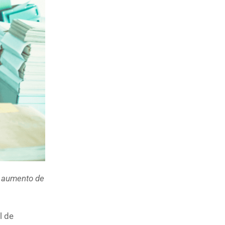
o aumento de
l de