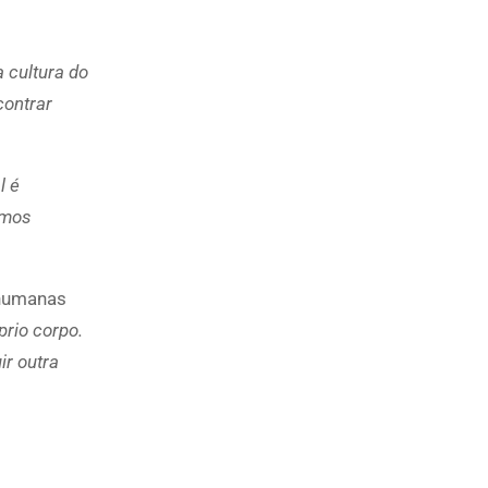
 cultura do
contrar
l é
amos
 humanas
rio corpo.
r outra