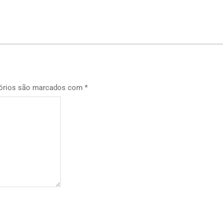
p
órios são marcados com
*