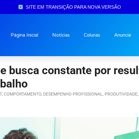
SITE EM TRANSIÇÃO PARA NOVA VERSÃO
Página Inicial
Notícias
Colunas
Anuncie
 busca constante por resu
abalho
T
,
COMPORTAMENTO
,
DESEMPENHO PROFISSIONAL
,
PRODUTIVIDADE