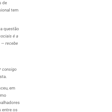
s de
sional tem
 a questão
sociais é a
o — recebe
r consigo
sta.
sceu, em
esmo
balhadores
 entre os