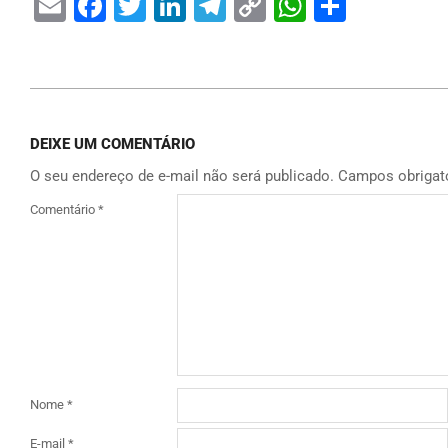
Email
Facebook
Twitter
LinkedIn
Telegram
Copy
WhatsAp
Share
Link
DEIXE UM COMENTÁRIO
O seu endereço de e-mail não será publicado.
Campos obrigat
Comentário
*
Nome
*
E-mail
*