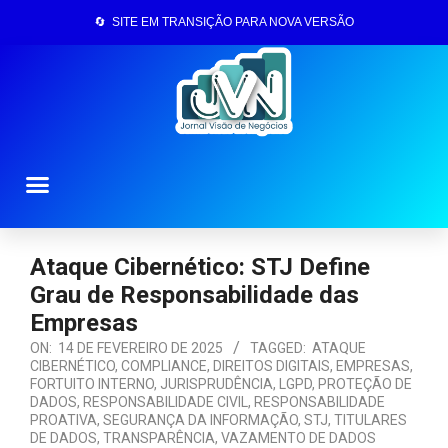
🔄 SITE EM TRANSIÇÃO PARA NOVA VERSÃO
Página Inicial
Ataque Cibernético: STJ Define
Grau de Responsabilidade das
Empresas
ON:
14 DE FEVEREIRO DE 2025
TAGGED:
ATAQUE
CIBERNÉTICO
,
COMPLIANCE
,
DIREITOS DIGITAIS
,
EMPRESAS
,
FORTUITO INTERNO
,
JURISPRUDÊNCIA
,
LGPD
,
PROTEÇÃO DE
DADOS
,
RESPONSABILIDADE CIVIL
,
RESPONSABILIDADE
PROATIVA
,
SEGURANÇA DA INFORMAÇÃO
,
STJ
,
TITULARES
DE DADOS
,
TRANSPARÊNCIA
,
VAZAMENTO DE DADOS