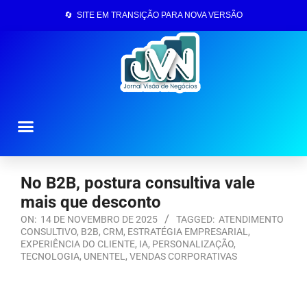
🔄 SITE EM TRANSIÇÃO PARA NOVA VERSÃO
Página Inicial
No B2B, postura consultiva vale
mais que desconto
ON:
14 DE NOVEMBRO DE 2025
TAGGED:
ATENDIMENTO
CONSULTIVO
,
B2B
,
CRM
,
ESTRATÉGIA EMPRESARIAL
,
EXPERIÊNCIA DO CLIENTE
,
IA
,
PERSONALIZAÇÃO
,
TECNOLOGIA
,
UNENTEL
,
VENDAS CORPORATIVAS