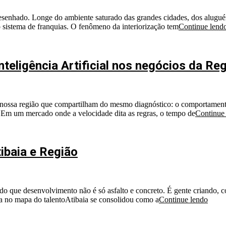
enhado. Longe do ambiente saturado das grandes cidades, dos aluguéis
o sistema de franquias. O fenômeno da interiorização tem
Continue lend
Inteligência Artificial nos negócios da Re
 nossa região que compartilham do mesmo diagnóstico: o comportament
 Em um mercado onde a velocidade dita as regras, o tempo de
Continue
ibaia e Região
o que desenvolvimento não é só asfalto e concreto. É gente criando,
baia no mapa do talentoAtibaia se consolidou como a
Continue lendo