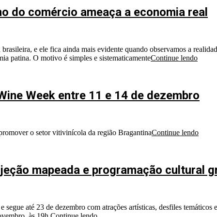
ono do comércio ameaça a economia real
 brasileira, e ele fica ainda mais evidente quando observamos a realid
mia patina. O motivo é simples e sistematicamente
Continue lendo
a Wine Week entre 11 e 14 de dezembro
promover o setor vitivinícola da região Bragantina
Continue lendo
ojeção mapeada e programação cultural gr
egue até 23 de dezembro com atrações artísticas, desfiles temáticos e i
novembro, às 19h,
Continue lendo