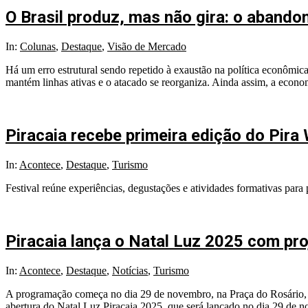
O Brasil produz, mas não gira: o aband
In:
Colunas
,
Destaque
,
Visão de Mercado
Há um erro estrutural sendo repetido à exaustão na política econômica
mantém linhas ativas e o atacado se reorganiza. Ainda assim, a econo
Piracaia recebe primeira edição do Pir
In:
Acontece
,
Destaque
,
Turismo
Festival reúne experiências, degustações e atividades formativas para 
Piracaia lança o Natal Luz 2025 com pr
In:
Acontece
,
Destaque
,
Notícias
,
Turismo
A programação começa no dia 29 de novembro, na Praça do Rosário, e s
abertura do Natal Luz Piracaia 2025, que será lançado no dia 29 de 