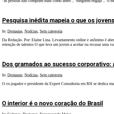
“as pessoas não compram mais como antes”, “ninguém engaja”, “o merca
Pesquisa inédita mapeia o que os jovens
In:
Destaque
,
Notícias
,
Sem categoria
Da Redação. Por: Elaine Lina. Levantamento online e anônimo é aberto
retenção de talentos O que leva um jovem a aceitar ou recusar uma v
Dos gramados ao sucesso corporativo: a
In:
Destaque
,
Notícias
,
Sem categoria
O ex-jogador e presidente da Expert Consultoria em RH se dedica mui
O interior é o novo coração do Brasil