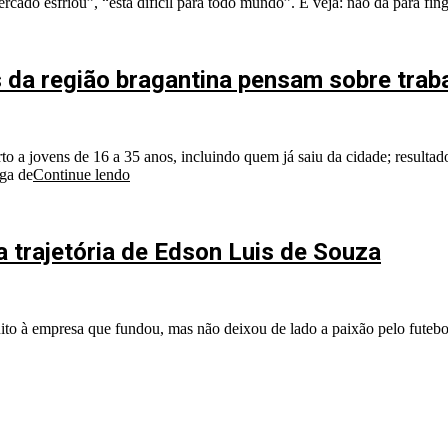
do esfriou”, “está difícil para todo mundo”. E veja: não dá para fing
 da região bragantina pensam sobre traba
 a jovens de 16 a 35 anos, incluindo quem já saiu da cidade; resultado
aga de
Continue lendo
 trajetória de Edson Luis de Souza
to à empresa que fundou, mas não deixou de lado a paixão pelo futebo