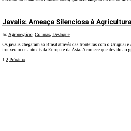
Javalis: Ameaça Silenciosa à Agricultura
In:
Agronegócio
,
Colunas
,
Destaque
Os javalis chegaram ao Brasil através das fronteiras com o Uruguai e
trouxeram os animais da Europa e da Ásia. Acontece que devido ao go
1
2
Próximo