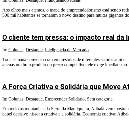
In:
Colunas
,
Destaque
,
Franqueando Ideias
Aos olhos mais atentos, o mapa do empreendedorismo está sendo redes
500 mil habitantes se tornaram o novo destino para muitas gigantes d
O cliente tem pressa: o impacto real da 
In:
Colunas
,
Destaque
,
Inteligência de Mercado
Toda semana converso com empresários de diferentes setores aqui na
apenas um bom produto ou preço competitivo; ele exige imediatismo.
A Força Criativa e Solidária que Move At
In:
Colunas
,
Destaque
,
Empreender Solidário
,
Sem categoria
Em meio às montanhas da Serra da Mantiqueira, Atibaia vem mostrand
papel decisivo nisso: a criativa e a solidária. Economia criativa: Ati