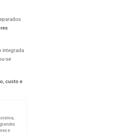
reparados
ores
e integrada
ou-se
o, custo e
orativa,
 grandes
eres e