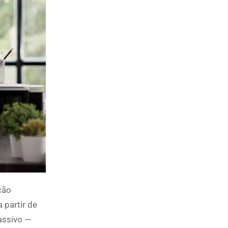
ção
 partir de
passivo —