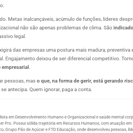
o.
do. Metas inalcançáveis, acúmulo de funções, líderes desp
anizacional não são apenas problemas de clima. São
indicad
ssivo legal.
xigirá das empresas uma postura mais madura, preventiva 
l. Engajamento deixou de ser diferencial competitivo. Torn
e empresarial
.
var pessoas, mas
o que, na forma de gerir, está gerando risc
se antecipa. Quem ignorar, paga a conta.
alista em Desenvolvimento Humano e Organizacional e saúde mental corp
r Pro. Possui sólida trajetória em Recursos Humanos, com atuação em
o, Grupo Pão de Açúcar e FTD Educação, onde desenvolveu pessoas, líd