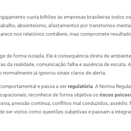
gajamento custa bilhões às empresas brasileiras todos os
rabalho, absenteísmo, afastamentos por transtornos menta
arece nos relatórios contábeis, mas compromete resultado
ge de forma isolada. Ele é consequência direta de ambient
s da realidade, comunicação falha e ausência de escuta. A
normalmente já ignorou sinais claros de alerta.
 comportamental e passa a ser
regulatória
. A Norma Regul
Ocupacionais, reconhece de forma objetiva os
riscos psicos
iva, pressão contínua, conflitos mal conduzidos, assédio, 
de ser vistos como questões subjetivas e passam a integr