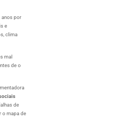
 anos por
is e
s, clima
es mal
ntes de o
amentadora
sociais
falhas de
ar o mapa de