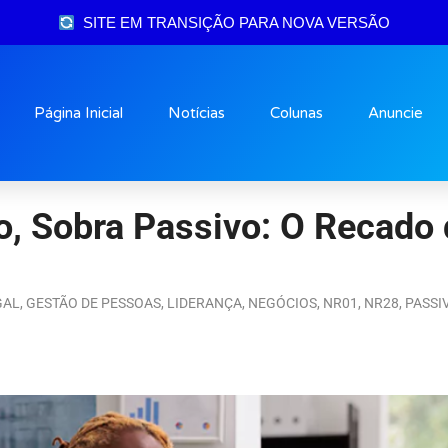
SITE EM TRANSIÇÃO PARA NOVA VERSÃO
Página Inicial
Notícias
Colunas
Anuncie
, Sobra Passivo: O Recado 
GAL
,
GESTÃO DE PESSOAS
,
LIDERANÇA
,
NEGÓCIOS
,
NR01
,
NR28
,
PASSI