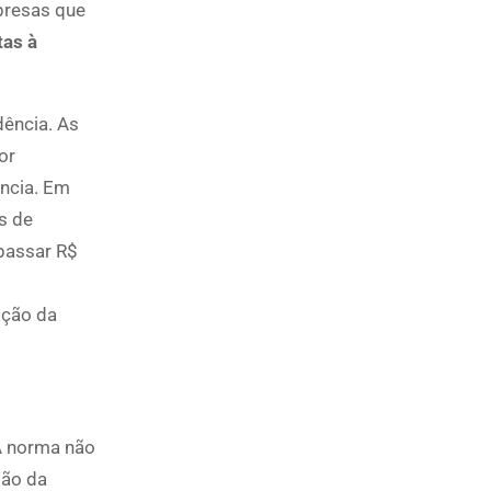
presas que
tas à
dência. As
or
ência. Em
s de
apassar R$
ação da
 A norma não
são da