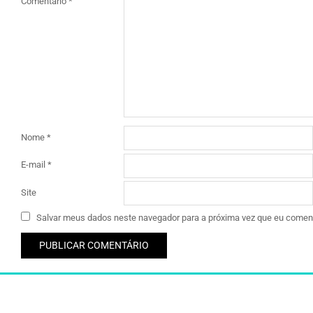
Comentário
*
Nome
*
E-mail
*
Site
Salvar meus dados neste navegador para a próxima vez que eu coment