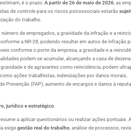
estimam, é o prazo.
A partir de 26 de maio de 2026
, as em
idas de controle para os riscos psicossociais estarão
sujei
ização do trabalho.
número de empregados, a gravidade da infração e a reinci
onforme a NR-28, podendo resultar em autos de infração p
veis conforme o porte da empresa, a gravidade e a reincid
nalidades podem se acumular, alcançando a casa de dezena
a gravidade e de agravantes como reincidência, podem ultr
s, como ações trabalhistas, indenizações por danos morais,
 de Prevenção (FAP), aumento de encargos e danos à reput
ro, jurídico e estratégico
.
resume a aplicar questionários ou realizar ações pontuais.
la exige
gestão real do trabalho
, análise de processos, revi