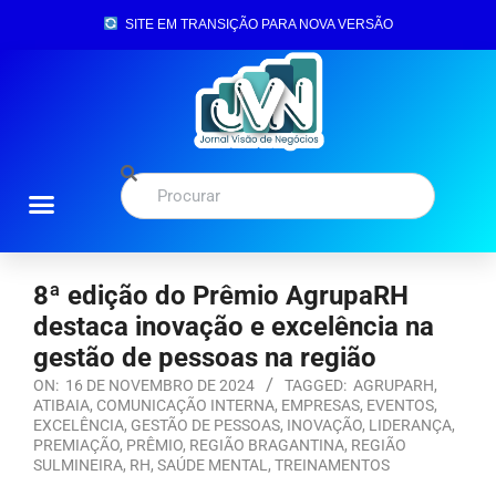
SITE EM TRANSIÇÃO PARA NOVA VERSÃO
8ª edição do Prêmio AgrupaRH
destaca inovação e excelência na
gestão de pessoas na região
ON:
16 DE NOVEMBRO DE 2024
TAGGED:
AGRUPARH
,
ATIBAIA
,
COMUNICAÇÃO INTERNA
,
EMPRESAS
,
EVENTOS
,
EXCELÊNCIA
,
GESTÃO DE PESSOAS
,
INOVAÇÃO
,
LIDERANÇA
,
PREMIAÇÃO
,
PRÊMIO
,
REGIÃO BRAGANTINA
,
REGIÃO
SULMINEIRA
,
RH
,
SAÚDE MENTAL
,
TREINAMENTOS