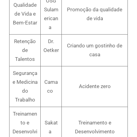
OSG
Qualidade
Sulam
Promoção da qualidade
de Vida e
erican
de vida
Bem-Estar
a
Retenção
Dr.
Criando um gostinho de
de
Oetker
casa
Talentos
Segurança
e Medicina
Cama
Acidente zero
do
co
Trabalho
Treinamen
to e
Sakat
Treinamento e
Desenvolvi
a
Desenvolvimento