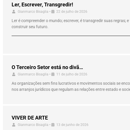
Ler, Escrever, Transgredir!
Gianmarco Bisaglia
•
22 de julho de 2026
Ler é compreender o mundo; escrever, é transgredir suas regras; 
construir seu futuro.
O Terceiro Setor está no divã…
Gianmarco Bisaglia
•
11 de julho de 2026
As organizações sem fins lucrativos e movimentos sociais se enc
nos arranjos jurídicos que regulam as relações entre estado e soc
VIVER DE ARTE
Gianmarco Bisaglia
•
13 de junho de 2026