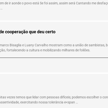
em de ir aonde o povo está Se foi assim, assim será Cantando me desfaç
 …
de cooperação que deu certo
arco Bisaglia e Luany Carvalho mostram como a união de sambistas, bloc
o, fortalecendo a cultura e mobilizando milhares de foliões.
tas vezes temos que lidar com pessoas difíceis; podemos escolher o confr
sertividade, exercitando nossa tolerância e<span …