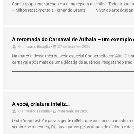
Com a roupa encharcada e a alma repleta de chão… Todo artista t
– Milton Nascimento e Fernando Brant) Viver de arte é<span
A retomada do Carnaval de Atibaia – um exemplo 
Gianmarco Bisaglia
•
27 de maio de 2026
Na matéria desse mês da série especial Cooperação em Alta, Gianm
carnaval após mais de uma década de ausência, resgatando tradiçã
A você, criatura infeliz…
Gianmarco Bisaglia
•
9 de maio de 2026
(Este “manifesto” é para a gente refletir que em nosso caminho mui
sempre se machuca, OU navegamos pelas águas do diálogo e da as