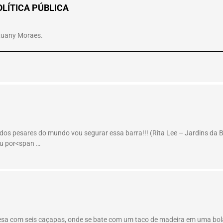
LÍTICA PÚBLICA
 Luany Moraes.
 dos pesares do mundo vou segurar essa barra!!! (Rita Lee – Jardins da 
ou por<span …
mesa com seis caçapas, onde se bate com um taco de madeira em uma bola