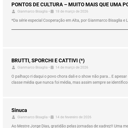
PONTOS DE CULTURA – MUITO MAIS QUE UMA PO
Gianmarco Bisaglia
•
18 de março de 2026
*Da série especial Cooperação em Alta, por Gianmarco Bisaglia e
BRUTTI, SPORCHI E CATTIVI (*)
Gianmarco Bisaglia
•
14 de março de 2026
O palhaço ri daqui o povo chora dali e o show não para… E apesar
classe média que nunca foi média, mas assim sempre se identific
Sinuca
Gianmarco Bisaglia
•
14 de fevereiro de 2026
Ao Mestre Jorge Dias, gratidão pelas jornadas de xadrez!! Uma 