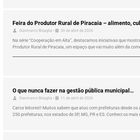
Feira do Produtor Rural de Piracaia – alimento, cu
Gianmarco Bisaglia
•
30 de abril de 2026
Na série “Cooperação em Alta”, destacamos iniciativas que mostra
Produtor Rural de Piracaia, um espaço que vai muito além da comer
O que nunca fazer na gestão pública municipal…
Gianmarco Bisaglia
•
11 de abril de 2026
Caros leitores!! Muitos sabem que atuo com prefeituras desde os ano
250 prefeituras, nos estados de SP, MG, PR e ES. Conheci os mais