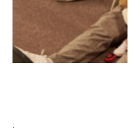
ÀS VÉSPERAS DO DIA DOS PAIS,
LICENÇA-PATERNIDADE
REMUNERADA CRESCE ENTRE
EMPRESAS E VIRA ATIVO
ESTRATÉGICO
•
7 de agosto de 2026