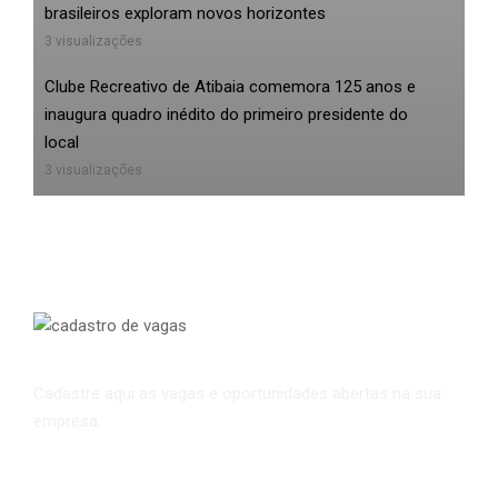
brasileiros exploram novos horizontes
3 visualizações
Clube Recreativo de Atibaia comemora 125 anos e
inaugura quadro inédito do primeiro presidente do
local
3 visualizações
CADASTRO DE VAGAS
Cadastre aqui as vagas e oportunidades abertas na sua
empresa.