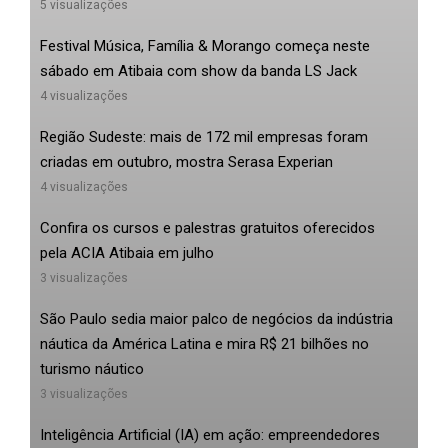
5 visualizações
Festival Música, Família & Morango começa neste
sábado em Atibaia com show da banda LS Jack
4 visualizações
Região Sudeste: mais de 172 mil empresas foram
criadas em outubro, mostra Serasa Experian
4 visualizações
Confira os cursos e palestras gratuitos oferecidos
pela ACIA Atibaia em julho
3 visualizações
São Paulo sedia maior palco de negócios da indústria
náutica da América Latina e mira R$ 21 bilhões no
turismo náutico
3 visualizações
Inteligência Artificial (IA) em ação: empreendedores